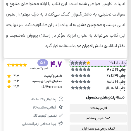
ادبیات فارسی طراحی شده است. این کتاب با ارائه محتواهای متنوع و
سوالات تحلیلی، به دانش‌آموزان کمک می‌کند تا به درک بهتری از متون
ادبی برسند و همچنین عشق به ادبیات را در آن‌ها تقویت کند. در نهایت،
این کتاب می‌تواند به عنوان ابزاری مؤثر در راستای پرورش شخصیت و
تفکر انتقادی دانش‌آموزان مورد استفاده قرار گیرد.
/ 5
4.7
چاپ 1 تا 20
امتیاز کسب شده
چاپ 21 تا 40
چاپ 41 تا 60
ظاهر و کیفیت
4.3
محتوای کاربردی و مفید
3.2
چاپ 61 تا 80
زبان روان و قابل
3.7
چاپ 81 به بالا
دسته بندی های محصول
🕑
پشتیبانی ۲۴ ساعته
🔄
گارانتی سلامت کالا
فارسی هفتم
✅
تضمین کیفیت کالا
کمک درسی هفتم
💳
پرداخت امن از درگاه بانکی
کمک درسی متوسطه اول