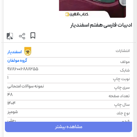
ادبیات فارسی هفتم اسفندیار
انتشارات
اسفندیار
گروه مولفان
مولف
9786006888255
شابک
1
نوبت چاپ
نمونه سوالات امتحانی
سری چاپ
48
تعداد صفحه
1404
سال چاپ
شومیز
نوع جلد
رحلی
قطع
مشاهده بیشتر
فارسی
درس