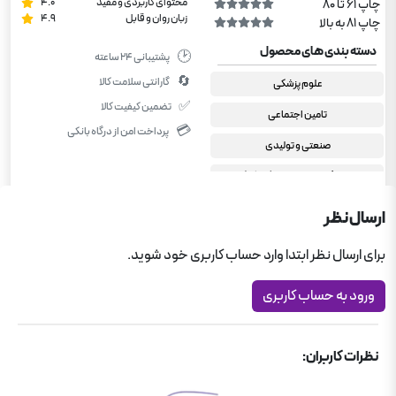
محتوای کاربردی و مفید
4.0
چاپ 61 تا 80
زبان روان و قابل
4.9
چاپ 81 به بالا
دسته بندی های محصول
🕑
پشتیبانی ۲۴ ساعته
🔄
گارانتی سلامت کالا
علوم پزشکی
✅
تضمین کیفیت کالا
تامین اجتماعی
💳
پرداخت امن از درگاه بانکی
صنعتی و تولیدی
دستگاه های اجرایی (فراگیر)
کتاب های استخدامی
ارسال نظر
کتاب های استخدامی
برای ارسال نظر ابتدا وارد حساب کاربری خود شوید.
کتاب های استخدامی
ورود به حساب کاربری
آزمون های استخدامی چهارخونه
فولاد
نظرات کاربران:
پتروشیمی
وزارت بهداشت