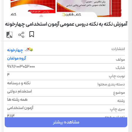
آموزش نکته به نکته دروس عمومی آزمون استخدامی چهارخونه
انتشارات
چهارخونه
گروه مولفان
مولف
9786003052000
شابک
4
نوبت چاپ
نکته و درسنامه
دسته بندی محتوا
استخدام دولتی
موضوع
همه رشته ها
رشته
آزمون استخدامی
سری چاپ
484
تعداد صفحه
مشاهده بیشتر
1404
سال چاپ