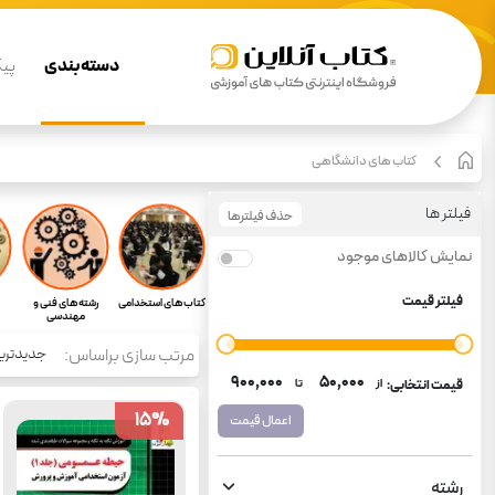
دسته بندی
پیگ
کتاب های دانشگاهی
فیلتر ها
حذف فیلترها
نمایش کالاهای موجود
فیلتر قیمت
کتاب های استخدامی
رشته های فنی و
مهندسی
مرتب سازی براساس:
جدیدتری
۹۰۰٬۰۰۰
۵۰٬۰۰۰
قیمت انتخابی:
از
تا
15
15
%
%
اعمال قیمت
رشته