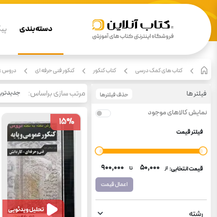
دسته بندی
پیگ
کتاب های کمک درسی
کتاب کنکور
کنکور فنی حرفه ای
دروس عم
مرتب سازی براساس:
جدیدتری
فیلتر ها
حذف فیلترها
نمایش کالاهای موجود
15
15
%
%
فیلتر قیمت
۹۰۰٬۰۰۰
۵۰٬۰۰۰
قیمت انتخابی:
از
تا
اعمال قیمت
تحلیل ویدئویی
رشته