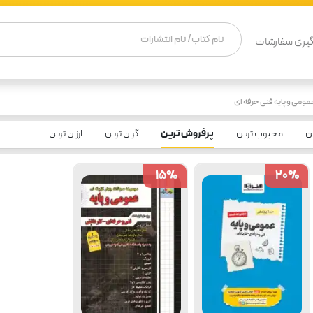
یری سفارشات
ومی و پایه فنی حرفه ای
ن
محبوب ترین
پرفروش ترین
گران ترین
ارزان ترین
15
15
%
%
20
20
%
%