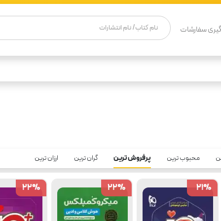
یری سفارشات
ن
محبوب ترین
پرفروش ترین
گران ترین
ارزان ترین
22
22
%
%
22
22
%
%
21
21
%
%