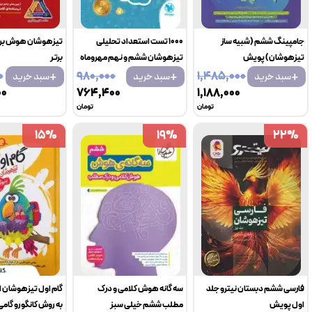
جامپینگ ششم (شبیه ساز
1000 تست استعداد تحلیلی
تیزهوشان هوش برت
تیزهوشان) پویش
تیزهوشان ششم و نهم مهروماه
برتر
+
+
+
۰
۹۸۰٬۰۰۰
۱٬۴۸۵٬۰۰۰
سبد خرید
سبد خرید
سبد خرید
۰۰
۷۶۴٬۴۰۰
۱٬۱۸۸٬۰۰۰
تومان
تومان
15
15
%
%
19
19
%
%
22
22
%
%
فارسی ششم دبستان نیترو جلد
سه گانه هوش کلامی و درک
گام اول تیزهوشان ا
اول پویش
مطلب ششم خیلی سبز
به روش کانگورو گامی 