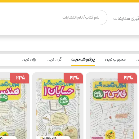
یری سفارشات
ن
محبوب ترین
پرفروش ترین
گران ترین
ارزان ترین
19
19
%
%
19
19
%
%
19
19
%
%