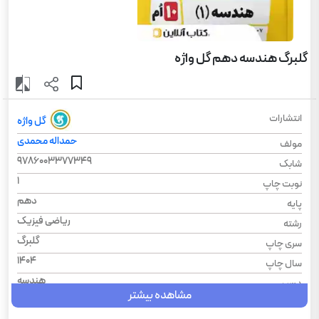
گلبرگ هندسه دهم گل واژه
انتشارات
گل واژه
حمداله محمدی
مولف
9786003377349
شابک
1
نوبت چاپ
دهم
پایه
ریاضی فیزیک
رشته
گلبرگ
سری چاپ
1404
سال چاپ
هندسه
درس
مشاهده بیشتر
گلبرگ
سری