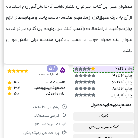
محتوای غنی این کتاب، می‌توان انتظار داشت که دانش‌آموزان با استفاده
از آن به درک عمیق‌تری از مفاهیم هندسه دست یابند و مهارت‌های لازم
برای موفقیت در امتحانات را کسب کنند. در نهایت، این کتاب می‌تواند به
عنوان یک همراه خوب در مسیر یادگیری هندسه برای دانش‌آموزان
باشد.
/ 5
5
چاپ 1 تا 20
امتیاز کسب شده
چاپ 21 تا 40
چاپ 41 تا 60
ظاهر و کیفیت
4.0
محتوای کاربردی و مفید
3.7
چاپ 61 تا 80
زبان روان و قابل
5.0
چاپ 81 به بالا
دسته بندی های محصول
🕑
پشتیبانی ۲۴ ساعته
🔄
گارانتی سلامت کالا
گلبرگ
✅
تضمین کیفیت کالا
کمک درسی دبیرستان
💳
پرداخت امن از درگاه بانکی
دهم ریاضی