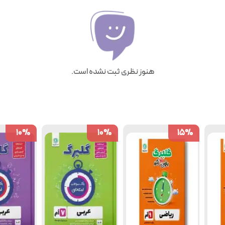
هنوز نظری ثبت نشده است.
10
10
%
%
10
10
%
%
15
15
%
%