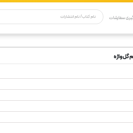
یری سفارشات
 گل واژه