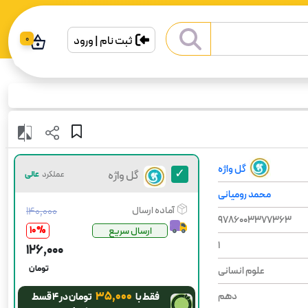
ثبت نام | ورود
0
گل واژه
گل واژه
عملکرد
عالی
محمد رومیانی
آماده ارسال
۱۴۰٬۰۰۰
9786003377363
10
%
ارسال سریع
1
۱۲۶٬۰۰۰
تومان
علوم انسانی
۳۵٬۰۰۰
دهم
فقط با
تومان در ۴ قسط