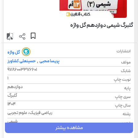
گلبرگ شیمی دوازدهم گل واژه
انتشارات
گل واژه
پریسا محبی
حسینعلی کشاورز
،
مولف
9786003376601
شابک
1
نوبت چاپ
دوازدهم
پایه
گلبرگ
سری چاپ
1404
سال چاپ
ریاضی فیزیک، علوم تجربی
رشته
شیمی
درس
مشاهده بیشتر
شومیز
نوع جلد