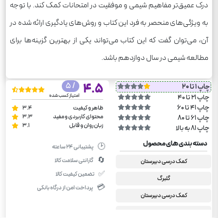
درک عمیق‌تر مفاهیم شیمی و موفقیت در امتحانات کمک کند. با توجه
به ویژگی‌های منحصر به فرد این کتاب و روش‌های یادگیری ارائه شده در
آن، می‌توان گفت که این کتاب می‌تواند یکی از بهترین گزینه‌ها برای
مطالعه شیمی در سال دوازدهم باشد.
/ 5
4.5
چاپ 1 تا 20
امتیاز کسب شده
چاپ 21 تا 40
چاپ 41 تا 60
ظاهر و کیفیت
3.4
محتوای کاربردی و مفید
3.3
چاپ 61 تا 80
زبان روان و قابل
3.1
چاپ 81 به بالا
دسته بندی های محصول
🕑
پشتیبانی ۲۴ ساعته
🔄
گارانتی سلامت کالا
کمک درسی دبیرستان
✅
تضمین کیفیت کالا
گلبرگ
💳
پرداخت امن از درگاه بانکی
کمک درسی دبیرستان
دوازدهم تجربی