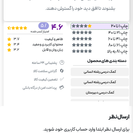
بشنوند تا افق دید خود را گسترش دهند.
/ 5
4.6
چاپ 1 تا 20
امتیاز کسب شده
چاپ 21 تا 40
چاپ 41 تا 60
ظاهر و کیفیت
3.7
محتوای کاربردی و مفید
3.4
چاپ 61 تا 80
زبان روان و قابل
3.2
چاپ 81 به بالا
دسته بندی های محصول
🕑
پشتیبانی ۲۴ ساعته
🔄
گارانتی سلامت کالا
کمک درسی رشته انسانی
✅
تضمین کیفیت کالا
کمک درسی رشته انسانی
💳
پرداخت امن از درگاه بانکی
کمک درسی دبیرستان
گلبرگ
دهم انسانی
ارسال نظر
دین و زندگی دهم انسانی
برای ارسال نظر ابتدا وارد حساب کاربری خود شوید.