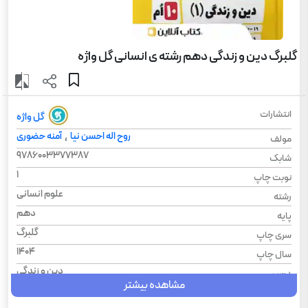
گلبرگ دین و زندگی دهم رشته ی انسانی گل واژه
انتشارات
گل واژه
روح اله احسن نیا
آمنه حضوری
،
مولف
9786003377387
شابک
1
نوبت چاپ
علوم انسانی
رشته
دهم
پایه
گلبرگ
سری چاپ
1404
سال چاپ
دین و زندگی
درس
مشاهده بیشتر
گلبرگ
سری