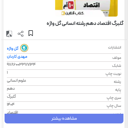
گلبرگ اقتصاد دهم رشته انسانی گل واژه
انتشارات
گل واژه
مهدی کاردان
مولف
9786003377134
شابک
1
نوبت چاپ
علوم انسانی
رشته
دهم
پایه
گلبرگ
سری چاپ
1404
سال چاپ
اقتصاد
درس
مشاهده بیشتر
گلبرگ
سری