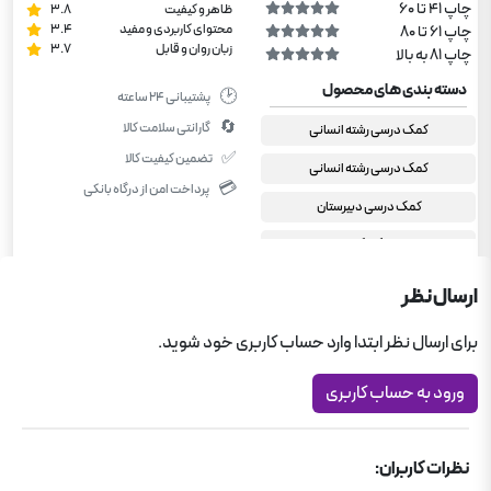
چاپ 41 تا 60
ظاهر و کیفیت
3.8
محتوای کاربردی و مفید
3.4
چاپ 61 تا 80
زبان روان و قابل
3.7
چاپ 81 به بالا
دسته بندی های محصول
🕑
پشتیبانی ۲۴ ساعته
🔄
گارانتی سلامت کالا
کمک درسی رشته انسانی
✅
تضمین کیفیت کالا
کمک درسی رشته انسانی
💳
پرداخت امن از درگاه بانکی
کمک درسی دبیرستان
گلبرگ
دهم انسانی
ارسال نظر
اقتصاد دهم انسانی
برای ارسال نظر ابتدا وارد حساب کاربری خود شوید.
ورود به حساب کاربری
نظرات کاربران: