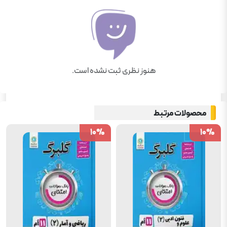
هنوز نظری ثبت نشده است.
محصولات مرتبط
10
10
%
%
10
10
%
%