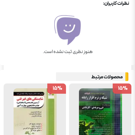
نظرات کاربران:
هنوز نظری ثبت نشده است.
محصولات مرتبط
15
15
%
%
15
15
%
%