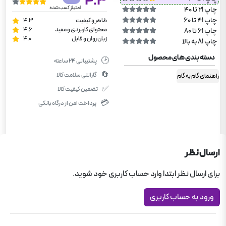
4.3
امتیاز کسب شده
چاپ 21 تا 40
چاپ 41 تا 60
ظاهر و کیفیت
4.3
محتوای کاربردی و مفید
4.6
چاپ 61 تا 80
زبان روان و قابل
4.0
چاپ 81 به بالا
دسته بندی های محصول
🕑
پشتیبانی ۲۴ ساعته
🔄
گارانتی سلامت کالا
راهنمای گام به گام
✅
تضمین کیفیت کالا
💳
پرداخت امن از درگاه بانکی
ارسال نظر
برای ارسال نظر ابتدا وارد حساب کاربری خود شوید.
ورود به حساب کاربری