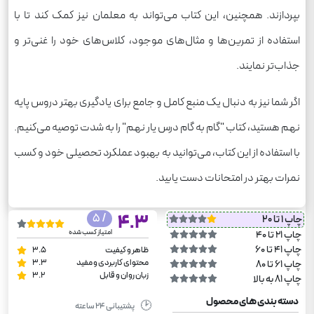
بپردازند. همچنین، این کتاب می‌تواند به معلمان نیز کمک کند تا با
استفاده از تمرین‌ها و مثال‌های موجود، کلاس‌های خود را غنی‌تر و
جذاب‌تر نمایند.
اگر شما نیز به دنبال یک منبع کامل و جامع برای یادگیری بهتر دروس پایه
نهم هستید، کتاب "گام به گام درس یار نهم" را به شدت توصیه می‌کنیم.
با استفاده از این کتاب، می‌توانید به بهبود عملکرد تحصیلی خود و کسب
نمرات بهتر در امتحانات دست یابید.
/ 5
4.3
چاپ 1 تا 20
امتیاز کسب شده
چاپ 21 تا 40
چاپ 41 تا 60
ظاهر و کیفیت
3.5
محتوای کاربردی و مفید
3.3
چاپ 61 تا 80
زبان روان و قابل
3.2
چاپ 81 به بالا
دسته بندی های محصول
🕑
پشتیبانی ۲۴ ساعته