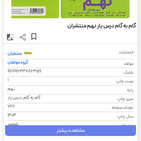
گام به گام درس یار نهم منتشران
انتشارات
منتشران
گروه مولفان
مولف
9789643786359
شابک
1
نوبت چاپ
نهم
پایه
گام به گام, درس یار
سری چاپ
726
تعداد صفحه
1404
سال چاپ
شومیز
نوع جلد
مشاهده بیشتر
درس یار
سری