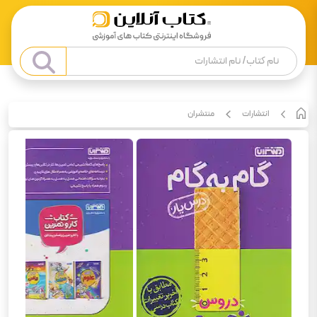
انتشارات
منتشران