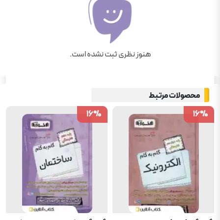
هنوز نظری ثبت نشده است.
محصولات مرتبط
16
16
%
%
16
16
%
%