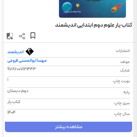
کتاب یار علوم دوم ابتدایی اندیشمند
انتشارات
اندیشمند
مهسا ابوالحسنی فروغی
مولف
9786007121443
شابک
1
نوبت چاپ
دوم دبستان
پایه
کتاب یار
سری چاپ
1404
سال چاپ
مشاهده بیشتر