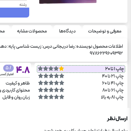
رشته
نوع جلد
تعداد صفحه
معرفی و توضیحات
دیدگاه‌ها
محصولات مشابه
محص
سال چاپ
وزن
9786229609392
4.8
/ 5
چاپ 1 تا 20
امتیاز کسب
چاپ 21 تا 40
چاپ 41 تا 60
ظاهر و کیفیت
چاپ 61 تا 80
محتوای کاربردی و
چاپ 81 به بالا
زبان روان و قابل
ارسال نظر