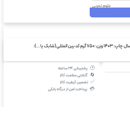
علوم تجربی
شومیز
296
1404
اطلاعات محصول نویسنده: رضا دریجانی درس: زیست شناسی پایه: دهم، یازدهم، دوازدهم رشته: علوم تجربی نوع جلد: شومیز تعداد صفحه: 296 سال چاپ: 1403 وزن: 750 گرم کد بین المللی(شابک یا ...):
750
🕑
پشتیبانی ۲۴ ساعته
🔄
گارانتی سلامت کالا
✅
تضمین کیفیت کالا
💳
پرداخت امن از درگاه بانکی