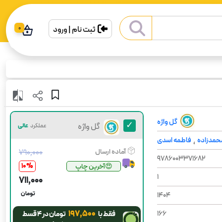
ثبت نام | ورود
0
گل واژه
گل واژه
عملکرد
عالی
محمد‌زاده
فاطمه اسدی
،
آماده ارسال
۷۹۰٬۰۰۰
9786003371682
10
%
😍آخرین چاپ
1
۷۱۱٬۰۰۰
تومان
1404
۱۹۷٬۵۰۰
166
فقط با
تومان در ۴ قسط