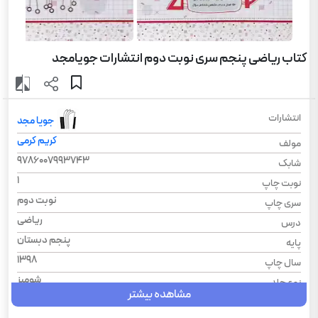
کتاب ریاضی پنجم سری نوبت دوم انتشارات جویامجد
انتشارات
جویا مجد
کریم کرمی
مولف
9786007993743
شابک
1
نوبت چاپ
نوبت دوم
سری چاپ
ریاضی
درس
پنجم دبستان
پایه
1398
سال چاپ
شومیز
نوع جلد
مشاهده بیشتر
رحلی
قطع