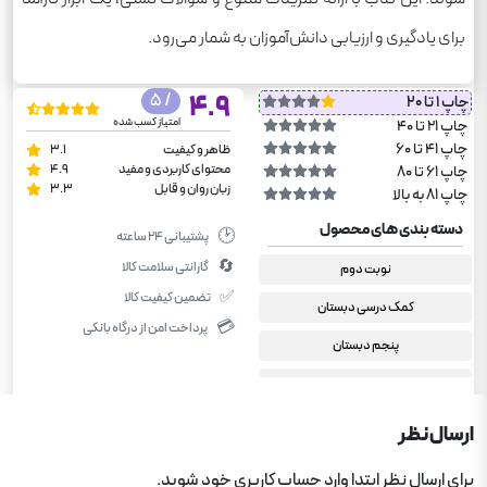
برای یادگیری و ارزیابی دانش‌آموزان به شمار می‌رود.
/ 5
4.9
چاپ 1 تا 20
امتیاز کسب شده
چاپ 21 تا 40
چاپ 41 تا 60
ظاهر و کیفیت
3.1
محتوای کاربردی و مفید
4.9
چاپ 61 تا 80
زبان روان و قابل
3.3
چاپ 81 به بالا
دسته بندی های محصول
🕑
پشتیبانی ۲۴ ساعته
🔄
گارانتی سلامت کالا
نوبت دوم
✅
تضمین کیفیت کالا
کمک درسی دبستان
💳
پرداخت امن از درگاه بانکی
پنجم دبستان
ریاضی پنجم دبستان
ارسال نظر
برای ارسال نظر ابتدا وارد حساب کاربری خود شوید.