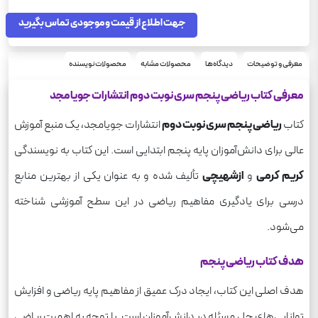
64
تعداد صفحه
150
جهت اطلاع از قیمت و موجودی تماس بگیرید
وزن
معرفی و توضیحات
دیدگاه‌ها
محصولات مشابه
محصولات نویسنده
معرفی کتاب ریاضی پنجم سری نوبت دوم انتشارات جویامجد
کتاب
ریاضی پنجم سری نوبت دوم
انتشارات جویامجد، یک منبع آموزش
عالی برای دانش‌آموزان پایه پنجم ابتدایی است. این کتاب به نویسندگی
کریم کرمی
و
ازشهیچی
تألیف شده و به عنوان یکی از بهترین منابع
درسی برای یادگیری مفاهیم ریاضی در این سطح آموزشی شناخته
می‌شود.
هدف کتاب ریاضی پنجم
هدف اصلی این کتاب، ایجاد درک عمیق از مفاهیم پایه ریاضی و افزایش
توانایی‌های حل مسئله در دانش‌آموزان است. با توجه به اهمیت ریاضی