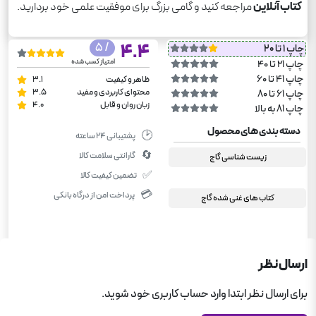
کتاب آنلاین
مراجعه کنید و گامی بزرگ برای موفقیت علمی خود بردارید.
/ 5
4.4
چاپ 1 تا 20
امتیاز کسب شده
چاپ 21 تا 40
چاپ 41 تا 60
ظاهر و کیفیت
3.1
محتوای کاربردی و مفید
3.5
چاپ 61 تا 80
زبان روان و قابل
4.0
چاپ 81 به بالا
دسته بندی های محصول
🕑
پشتیبانی ۲۴ ساعته
🔄
گارانتی سلامت کالا
زیست شناسی گاج
✅
تضمین کیفیت کالا
💳
پرداخت امن از درگاه بانکی
کتاب های غنی شده گاج
ارسال نظر
برای ارسال نظر ابتدا وارد حساب کاربری خود شوید.