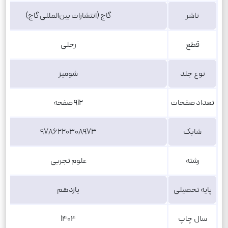
ناشر
گاج (انتشارات بین‌المللی گاج)
قطع
رحلی
نوع جلد
شومیز
تعداد صفحات
۹۱۲ صفحه
شابک
9786220308973
رشته
علوم تجربی
پایه تحصیلی
یازدهم
سال چاپ
۱۴۰۴