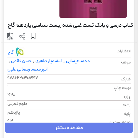
کتاب درسی و بانک تست غنی شده زیست شناسی یازدهم گاج
انتشارات
گاج
محمد عیسایی
اسفندیار طاهری
حسن قائمی
،
،
،
مولف
امیر محمد رمضانی علوی
9786220308997
شابک
1
نوبت چاپ
1920
وزن
علوم تجربی
رشته
یازدهم
پایه
912
تعداد صفحه
مشاهده بیشتر
1404
سال چاپ