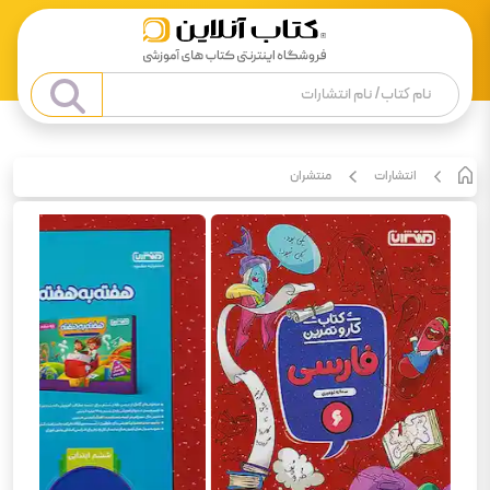
انتشارات
منتشران