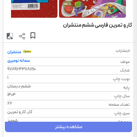
کار و تمرین فارسی ششم منتشران
انتشارات
منتشران
سمانه نومیری
مولف
9789643787110
شابک
1
نوبت چاپ
ششم دبستان
پایه
1404
سال چاپ
66
تعداد صفحه
کار, کار و تمرین
سری چاپ
شومیز
نوع جلد
مشاهده بیشتر
کار و تمرین
سری