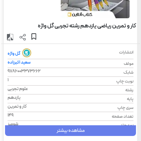
کار و تمرین ریاضی یازدهم رشته تجربی گل واژه
انتشارات
گل واژه
سعید اکبرزاده
مولف
9786003373662
شابک
1
نوبت چاپ
علوم تجربی
رشته
یازدهم
پایه
کار و تمرین
سری چاپ
149
تعداد صفحه
شومیز
نوع جلد
مشاهده بیشتر
1404
سال چاپ