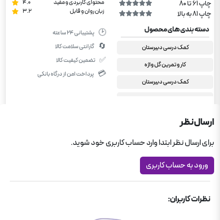
محتوای کاربردی و مفید
4.0
چاپ 61 تا 80
زبان روان و قابل
3.2
چاپ 81 به بالا
دسته بندی های محصول
🕑
پشتیبانی ۲۴ ساعته
🔄
گارانتی سلامت کالا
کمک درسی دبیرستان
✅
تضمین کیفیت کالا
کار و تمرین گل واژه
💳
پرداخت امن از درگاه بانکی
کمک درسی دبیرستان
کمک درسی رشته تجربی
کمک درسی رشته تجربی
ارسال نظر
یازدهم تجربی
برای ارسال نظر ابتدا وارد حساب کاربری خود شوید.
ریاضی یازدهم تجربی
ورود به حساب کاربری
نظرات کاربران: