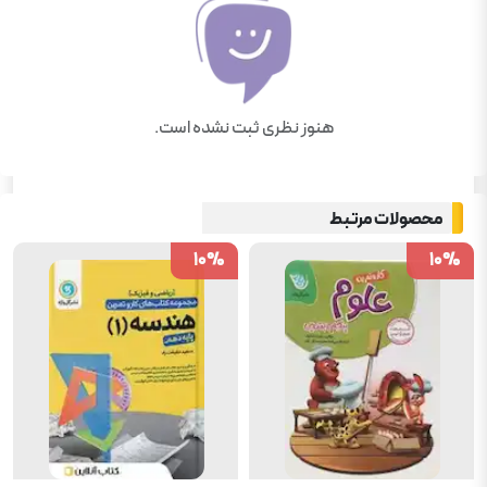
هنوز نظری ثبت نشده است.
محصولات مرتبط
10
10
%
%
10
10
%
%