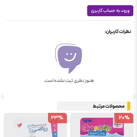
ورود به حساب کاربری
نظرات کاربران:
هنوز نظری ثبت نشده است.
محصولات مرتبط
23
23
%
%
20
20
%
%