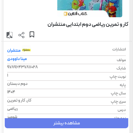
کار و تمرین ریاضی دوم ابتدایی منتشران
انتشارات
منتشران
مینا داوودی
مولف
9789643787028
شابک
1
نوبت چاپ
دوم دبستان
پایه
1404
سال چاپ
کار, کار و تمرین
سری چاپ
ریاضی
درس
شومیز
نوع جلد
مشاهده بیشتر
رحلی
قطع