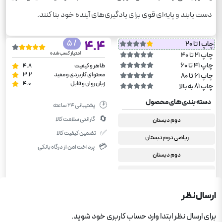
دست یابند و پایه‌ای قوی برای یادگیری‌های آینده خود بنا کنند.
/ 5
4.4
چاپ 1 تا 20
امتیاز کسب شده
چاپ 21 تا 40
چاپ 41 تا 60
ظاهر و کیفیت
4.8
محتوای کاربردی و مفید
3.2
چاپ 61 تا 80
زبان روان و قابل
4.0
چاپ 81 به بالا
دسته بندی های محصول
🕑
پشتیبانی ۲۴ ساعته
🔄
گارانتی سلامت کالا
دوم دبستان
✅
تضمین کیفیت کالا
ریاضی دوم دبستان
💳
پرداخت امن از درگاه بانکی
دوم دبستان
کمک درسی دبستان
ارسال نظر
برای ارسال نظر ابتدا وارد حساب کاربری خود شوید.