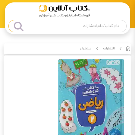
انتشارات
منتشران