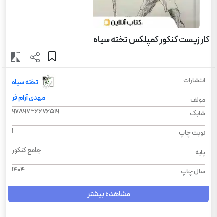
کار زیست کنکور کمپلکس تخته سیاه
انتشارات
تخته سیاه
مهدی آرام فر
مولف
9789746676519
شابک
1
نوبت چاپ
جامع کنکور
پایه
1404
سال چاپ
مشاهده بیشتر