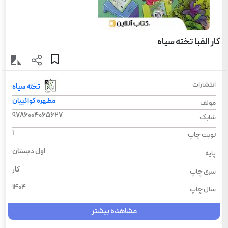
کار الفبا تخته سیاه
انتشارات
تخته سیاه
مطهره کواکبیان
مولف
9786004065627
شابک
1
نوبت چاپ
اول دبستان
پایه
کار
سری چاپ
1404
سال چاپ
مشاهده بیشتر