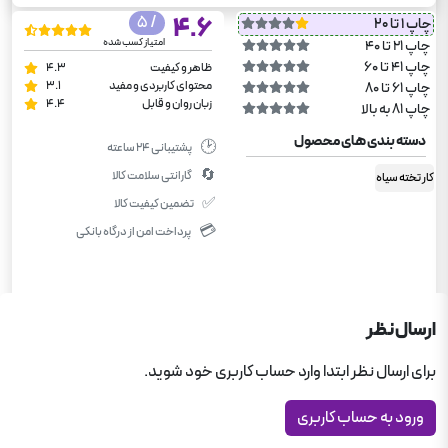
/ 5
4.6
چاپ 1 تا 20
امتیاز کسب شده
چاپ 21 تا 40
چاپ 41 تا 60
ظاهر و کیفیت
4.3
محتوای کاربردی و مفید
3.1
چاپ 61 تا 80
زبان روان و قابل
4.4
چاپ 81 به بالا
دسته بندی های محصول
🕑
پشتیبانی ۲۴ ساعته
🔄
گارانتی سلامت کالا
کار تخته سیاه
✅
تضمین کیفیت کالا
💳
پرداخت امن از درگاه بانکی
ارسال نظر
برای ارسال نظر ابتدا وارد حساب کاربری خود شوید.
ورود به حساب کاربری