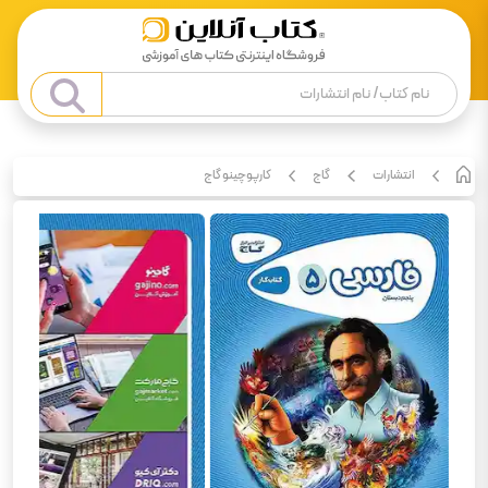
انتشارات
گاج
کارپوچینو گاج