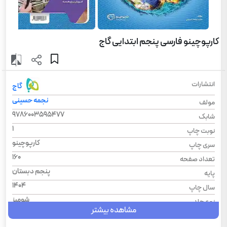
کارپوچینو فارسی پنجم ابتدایی گاج
انتشارات
گاج
نجمه حسینی
مولف
9786003595477
شابک
1
نوبت چاپ
کارپوچینو
سری چاپ
160
تعداد صفحه
پنجم دبستان
پایه
1404
سال چاپ
شومیز
نوع جلد
مشاهده بیشتر
رحلی
قطع