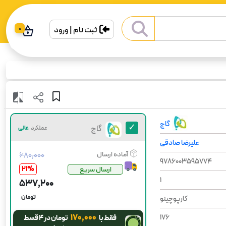
ثبت نام | ورود
0
گاج
گاج
عملکرد
عالی
علیرضا صادقی
آماده ارسال
۶۸۰٬۰۰۰
9786003595774
21
%
ارسال سریع
1
۵۳۷٬۲۰۰
تومان
کارپوچینو
۱۷۰٬۰۰۰
176
فقط با
تومان در ۴ قسط