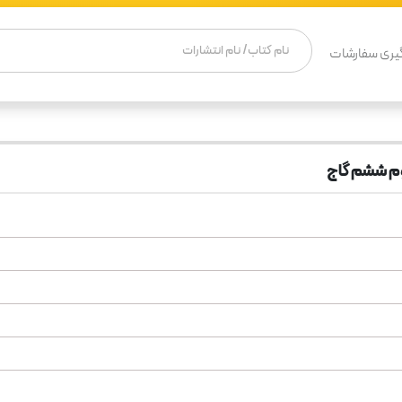
یری سفارشات
وم ششم گاج