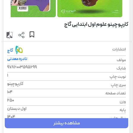
کارپوچینو علوم اول ابتدایی گاج
انتشارات
گاج
نادره معدنی
مولف
9786003595699
شابک
1
نوبت چاپ
کارپوچینو
سری چاپ
104
تعداد صفحه
250
وزن
اول دبستان
پایه
1404
سال چاپ
مشاهده بیشتر
شومیز
نوع جلد