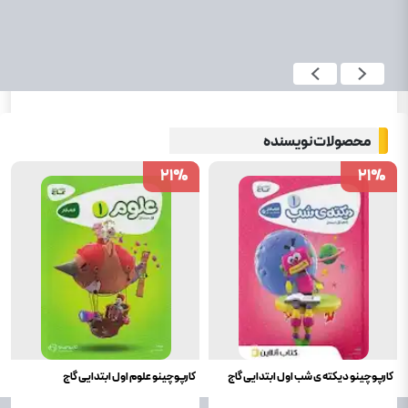
محصولات نویسنده
21
21
%
%
21
21
%
%
کارپوچینو دیکته ی شب اول ابتدایی گاج
کارپوچینو علوم اول ابتدایی گاج