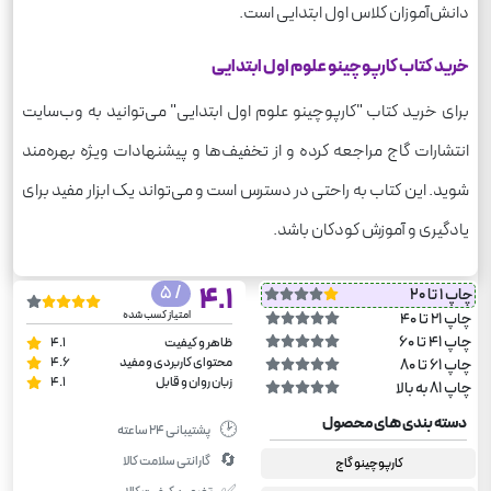
دانش‌آموزان کلاس اول ابتدایی است.
خرید کتاب کارپوچینو علوم اول ابتدایی
برای خرید کتاب "کارپوچینو علوم اول ابتدایی" می‌توانید به وب‌سایت
انتشارات گاج مراجعه کرده و از تخفیف‌ها و پیشنهادات ویژه بهره‌مند
شوید. این کتاب به راحتی در دسترس است و می‌تواند یک ابزار مفید برای
یادگیری و آموزش کودکان باشد.
/ 5
4.1
چاپ 1 تا 20
امتیاز کسب شده
چاپ 21 تا 40
چاپ 41 تا 60
ظاهر و کیفیت
4.1
محتوای کاربردی و مفید
4.6
چاپ 61 تا 80
زبان روان و قابل
4.1
چاپ 81 به بالا
دسته بندی های محصول
🕑
پشتیبانی ۲۴ ساعته
🔄
گارانتی سلامت کالا
کارپوچینو گاج