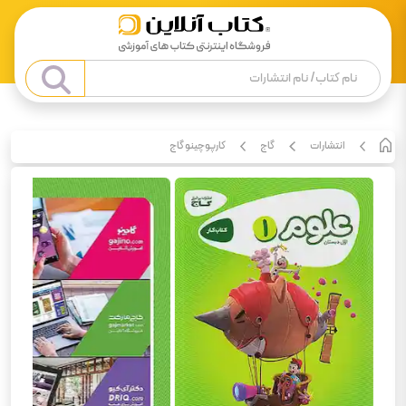
انتشارات
گاج
کارپوچینو گاج