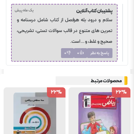
پشتیبان
کتاب آنلاین
یک ماه پیش
سلام و درود بله هرفصل از کتاب شامل درسنامه و
تمرین های متنوع در قالب سوالات تستی، تشریحی،
صحیح و غلط، و ... است.
پاسخ به نظر
👍
0
👎
0
محصولات مرتبط
22
22
%
%
22
22
%
%