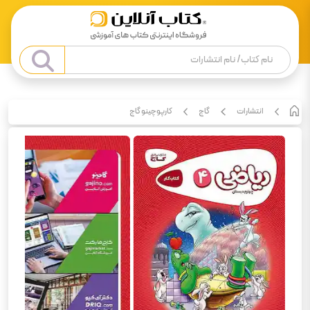
انتشارات
گاج
کارپوچینو گاج