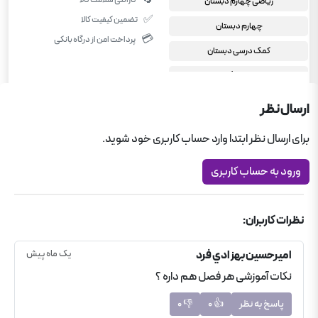
ریاضی چهارم دبستان
✅
تضمین کیفیت کالا
چهارم دبستان
💳
پرداخت امن از درگاه بانکی
کمک درسی دبستان
ریاضی گاج
کتاب های برگزیده کمک آموزشی
ارسال نظر
کارپوچینو گاج
برای ارسال نظر ابتدا وارد حساب کاربری خود شوید.
ورود به حساب کاربری
نظرات کاربران:
امیرحسین
بهزادي فرد
یک ماه پیش
نکات آموزشی هر فصل هم داره ؟
پاسخ به نظر
👍
0
👎
0