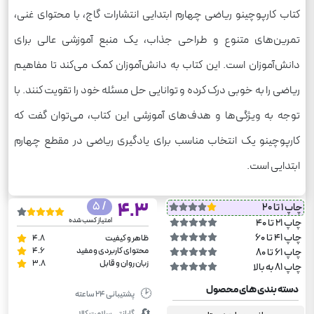
کتاب کارپوچینو ریاضی چهارم ابتدایی انتشارات گاج، با محتوای غنی،
تمرین‌های متنوع و طراحی جذاب، یک منبع آموزشی عالی برای
دانش‌آموزان است. این کتاب به دانش‌آموزان کمک می‌کند تا مفاهیم
ریاضی را به خوبی درک کرده و توانایی حل مسئله خود را تقویت کنند. با
توجه به ویژگی‌ها و هدف‌های آموزشی این کتاب، می‌توان گفت که
کارپوچینو یک انتخاب مناسب برای یادگیری ریاضی در مقطع چهارم
ابتدایی است.
/ 5
4.3
چاپ 1 تا 20
امتیاز کسب شده
چاپ 21 تا 40
چاپ 41 تا 60
ظاهر و کیفیت
4.8
محتوای کاربردی و مفید
4.6
چاپ 61 تا 80
زبان روان و قابل
3.8
چاپ 81 به بالا
دسته بندی های محصول
🕑
پشتیبانی ۲۴ ساعته
🔄
گارانتی سلامت کالا