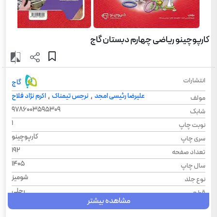
کارپوچینو ریاضی چهارم دبستان گاج
انتشارات
گاج
علیرضا رئیسی امجد
نرجس تیمناک
اکرم نژاد فلاح
،
،
مولف
9786003595309
شابک
1
نوبت چاپ
کارپوچینو
سری چاپ
192
تعداد صفحه
1405
سال چاپ
شومیز
نوع جلد
رحلی
قطع
مشاهده بیشتر
ریاضی
درس