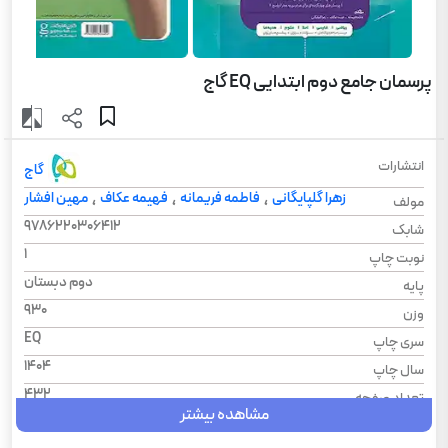
پرسمان جامع دوم ابتدایی EQ گاج
انتشارات
گاج
زهرا گلپایگانی
فاطمه فریمانه
فهیمه عکاف
مهین افشار
،
،
،
مولف
9786220306412
شابک
1
نوبت چاپ
دوم دبستان
پایه
930
وزن
EQ
سری چاپ
1404
سال چاپ
432
تعداد صفحه
مشاهده بیشتر
شومیز
نوع جلد