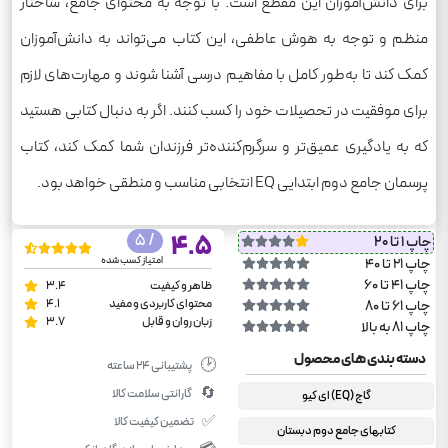
برای دانش‌آموزان این مقطع است. با توجه به محتوای جامع، ساختار
منظم و توجه به هوش عاطفی، این کتاب می‌تواند به دانش‌آموزان
کمک کند تا به‌طور کامل با مفاهیم درسی آشنا شوند و مهارت‌های لازم
برای موفقیت در تحصیلات خود را کسب کنند. اگر به دنبال کتابی هستید
که به یادگیری عمیق‌تر و سرگرم‌کننده‌تر فرزندان شما کمک کند، کتاب
پرسمان جامع دوم ابتدایی EQ انتخابی مناسب و منطقی خواهد بود.
/ 5
4.5
چاپ 1 تا 20
امتیاز کسب شده
چاپ 21 تا 40
چاپ 41 تا 60
ظاهر و کیفیت
3.4
محتوای کاربردی و مفید
4.1
چاپ 61 تا 80
زبان روان و قابل
3.7
چاپ 81 به بالا
دسته بندی های محصول
🕑
پشتیبانی ۲۴ ساعته
🔄
گارانتی سلامت کالا
گاج (EQ) ای کیو
✅
تضمین کیفیت کالا
کتابهای جامع دوم دبستان