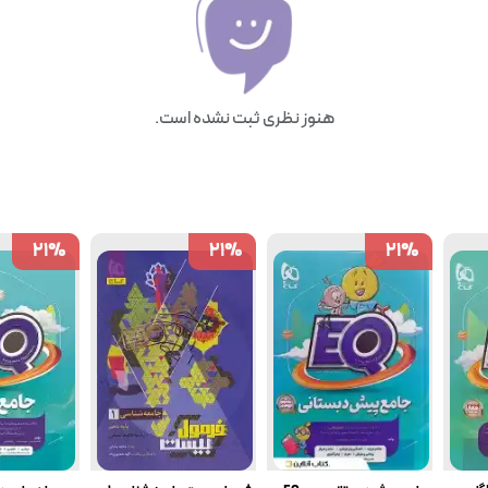
هنوز نظری ثبت نشده است.
21
21
%
%
21
21
%
%
21
21
%
%