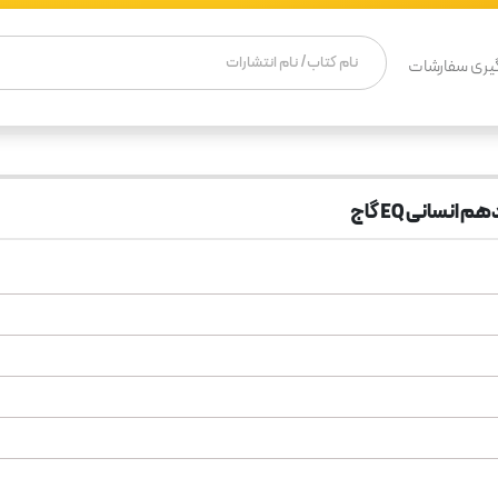
یری سفارشات
انسانی EQ گاج