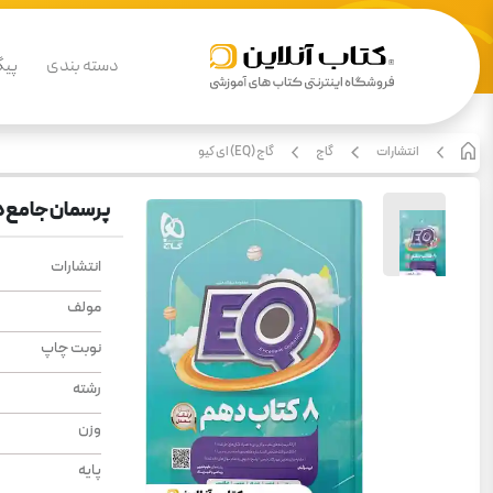
دسته بندی
پیگ
انتشارات
گاج
گاج (EQ) ای کیو
پرسمان جامع دهم 
انتشارات
مولف
نوبت چاپ
رشته
وزن
پایه