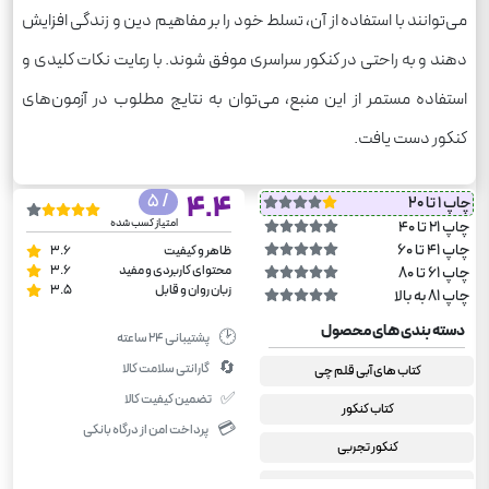
می‌توانند با استفاده از آن، تسلط خود را بر مفاهیم دین و زندگی افزایش
دهند و به راحتی در کنکور سراسری موفق شوند. با رعایت نکات کلیدی و
استفاده مستمر از این منبع، می‌توان به نتایج مطلوب در آزمون‌های
کنکور دست یافت.
/ 5
4.4
چاپ 1 تا 20
امتیاز کسب شده
چاپ 21 تا 40
چاپ 41 تا 60
ظاهر و کیفیت
3.6
محتوای کاربردی و مفید
3.6
چاپ 61 تا 80
زبان روان و قابل
3.5
چاپ 81 به بالا
دسته بندی های محصول
🕑
پشتیبانی ۲۴ ساعته
🔄
گارانتی سلامت کالا
کتاب های آبی قلم چی
✅
تضمین کیفیت کالا
کتاب کنکور
💳
پرداخت امن از درگاه بانکی
کنکور تجربی
جامع کنکور