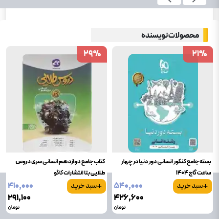
محصولات نویسنده
29
29
%
%
21
21
%
%
بسته جامع کنکور انسانی دور دنیا در چهار
کتاب جامع دوازدهم انسانی سری دروس
ساعت گاج 1404
طلایی بتا انتشارات کاگو
+
+
۴۱۰٬۰۰۰
۵۴۰٬۰۰۰
سبد خرید
سبد خرید
۲۹۱٬۱۰۰
۴۲۶٬۶۰۰
تومان
تومان