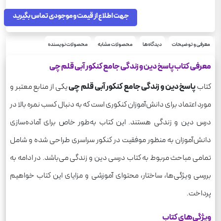
96
تعداد صفحه
رحلی
جهت اطلاع از قیمت و موجودی تماس بگیرید
قطع
شومیز
نوع جلد
240
وزن
معرفی و توضیحات
دیدگاه‌ها
محصولات مشابه
محصولات نویسنده
معرفی کتاب پاسخ دین و زندگی جامع کنکور آبی قلم چی
کتاب
پاسخ دین و زندگی جامع کنکور آبی قلم چی
یکی از منابع معتبر و
مورد اعتماد برای دانش‌آموزان کنکوری است که به دنبال کسب نمره بالا در
درس دین و زندگی هستند. این کتاب به‌طور خاص برای آماده‌سازی
دانش‌آموزان به منظور موفقیت در کنکور سراسری طراحی شده و شامل
تمامی مباحث مربوط به کتاب درسی دین و زندگی می‌باشد. در ادامه به
بررسی ویژگی‌ها، ساختار، محتوای آموزشی و مزایای این کتاب خواهیم
پرداخت.
ویژگی‌های کتاب