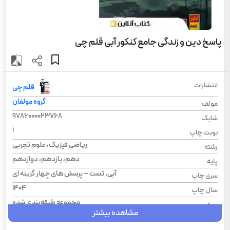
پاسخ دین و زندگی جامع کنکور آبی قلم چی
انتشارات
قلم چی
گروه مولفان
مولف
9786000023768
شابک
1
نوبت چاپ
ریاضی فیزیک، علوم تجربی
رشته
دهم، یازدهم، دوازدهم
پایه
آبی, تست – پرسش های چهار گزینه ای
سری چاپ
1404
سال چاپ
مجموعه طبقه‌بندی شده
سری
مشاهده بیشتر
دین و زندگی
درس