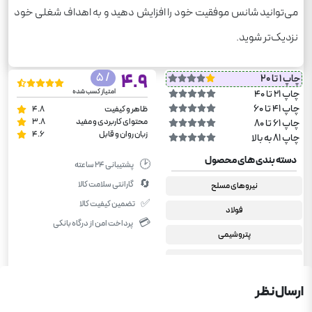
می‌توانید شانس موفقیت خود را افزایش دهید و به اهداف شغلی خود
نزدیک‌تر شوید.
/ 5
4.9
چاپ 1 تا 20
امتیاز کسب شده
چاپ 21 تا 40
چاپ 41 تا 60
ظاهر و کیفیت
4.8
محتوای کاربردی و مفید
3.8
چاپ 61 تا 80
زبان روان و قابل
4.6
چاپ 81 به بالا
دسته بندی های محصول
🕑
پشتیبانی ۲۴ ساعته
🔄
گارانتی سلامت کالا
نیروهای مسلح
✅
تضمین کیفیت کالا
فولاد
💳
پرداخت امن از درگاه بانکی
پتروشیمی
بانک
وزارت بهداشت
ارسال نظر
دستگاه های اجرایی (فراگیر)