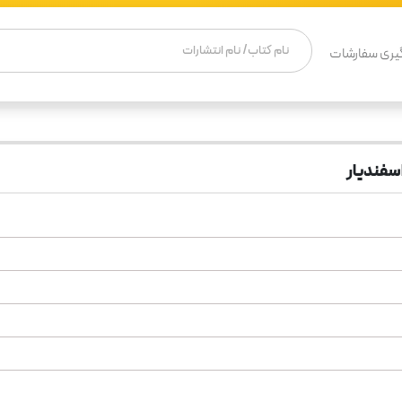
یری سفارشات
فندیار