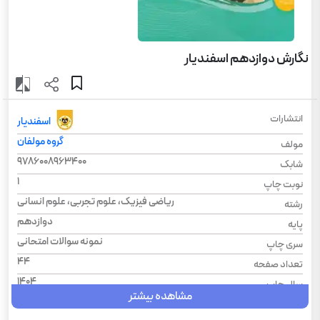
نگارش دوازدهم اسفندیار
انتشارات
اسفندیار
گروه مولفان
مولف
9786008963400
شابک
1
نوبت چاپ
ریاضی فیزیک، علوم تجربی، علوم انسانی
رشته
دوازدهم
پایه
نمونه سوالات امتحانی
سری چاپ
44
تعداد صفحه
1404
سال چاپ
مشاهده بیشتر
شومیز
نوع جلد