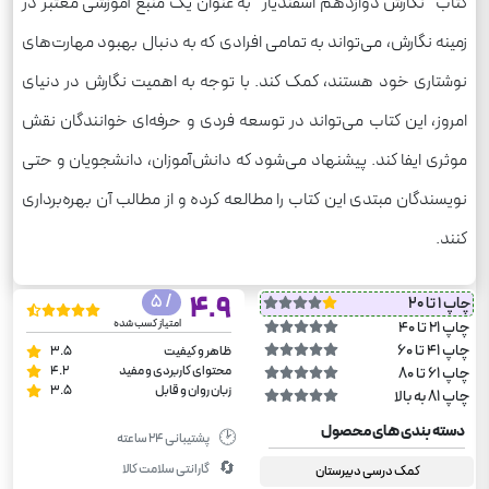
کتاب "نگارش دوازدهم اسفندیار" به عنوان یک منبع آموزشی معتبر در
زمینه نگارش، می‌تواند به تمامی افرادی که به دنبال بهبود مهارت‌های
نوشتاری خود هستند، کمک کند. با توجه به اهمیت نگارش در دنیای
امروز، این کتاب می‌تواند در توسعه فردی و حرفه‌ای خوانندگان نقش
موثری ایفا کند. پیشنهاد می‌شود که دانش‌آموزان، دانشجویان و حتی
نویسندگان مبتدی این کتاب را مطالعه کرده و از مطالب آن بهره‌برداری
کنند.
/ 5
4.9
چاپ 1 تا 20
امتیاز کسب شده
چاپ 21 تا 40
چاپ 41 تا 60
ظاهر و کیفیت
3.5
محتوای کاربردی و مفید
4.2
چاپ 61 تا 80
زبان روان و قابل
3.5
چاپ 81 به بالا
دسته بندی های محصول
🕑
پشتیبانی ۲۴ ساعته
🔄
گارانتی سلامت کالا
کمک درسی دبیرستان