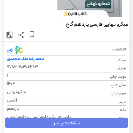
میکرو نهایی فارسی یازدهم گاج
انتشارات
گاج
محمدرضا ملک محمدی
مولف
9786220306283
شابک
1
نوبت چاپ
1404
سال چاپ
میکرونهایی
سری چاپ
فارسی
درس
یازدهم
پایه
ریاضی فیزیک, علوم انسانی, علوم تجربی
رشته
مشاهده بیشتر