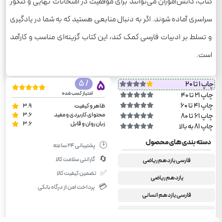
کتاب، دانش‌آموزان می‌توانند برای موفقیت در امتحانات نهایی و کنکور
سراسری آماده شوند. اگر به دنبال منابعی هستید که به شما در یادگیری
و تسلط بر ادبیات فارسی کمک کند، این کتاب گزینه‌ای مناسب و کارآمد
است.
/ 5
5
چاپ 1 تا 20
امتیاز کسب شده
چاپ 21 تا 40
چاپ 41 تا 60
ظاهر و کیفیت
3.9
محتوای کاربردی و مفید
3.6
چاپ 61 تا 80
زبان روان و قابل
3.6
چاپ 81 به بالا
دسته بندی های محصول
🕑
پشتیبانی ۲۴ ساعته
🔄
گارانتی سلامت کالا
فارسی یازدهم ریاضی
✅
تضمین کیفیت کالا
یازدهم ریاضی
💳
پرداخت امن از درگاه بانکی
فارسی یازدهم انسانی
یازدهم انسانی