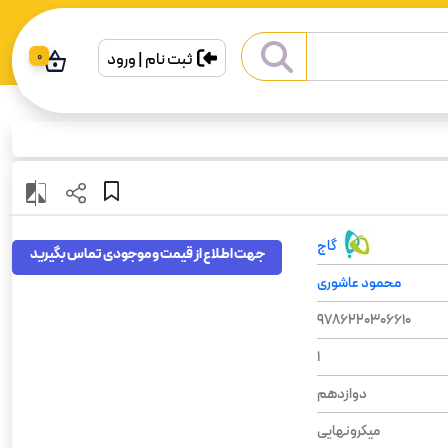
ثبت نام | ورود
0
گاج
جهت اطلاع از قیمت و موجودی تماس بگیرید
محمود عاشوری
9786220306610
1
دوازدهم
میکرونهایی