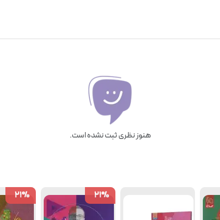
هنوز نظری ثبت نشده است.
21
21
%
%
21
21
%
%