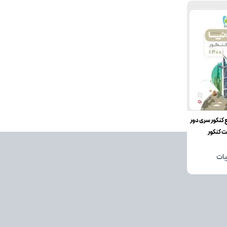
 کنکور سری دور
ت کنکور
یات