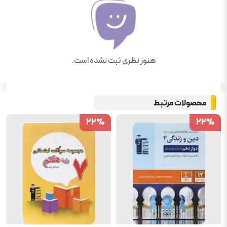
هنوز نظری ثبت نشده است.
محصولات مرتبط
22
22
%
%
22
22
%
%