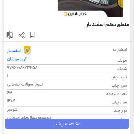
منطق دهم اسفندیار
انتشارات
اسفندیار
گروه مولفان
مولف
9786008963258
شابک
1
نوبت چاپ
نمونه سوالات امتحانی
سری چاپ
48
تعداد صفحه
1404
سال چاپ
شومیز
نوع جلد
مجموعه سوال‌های امتحانی
سری
مشاهده بیشتر
رحلی
قطع