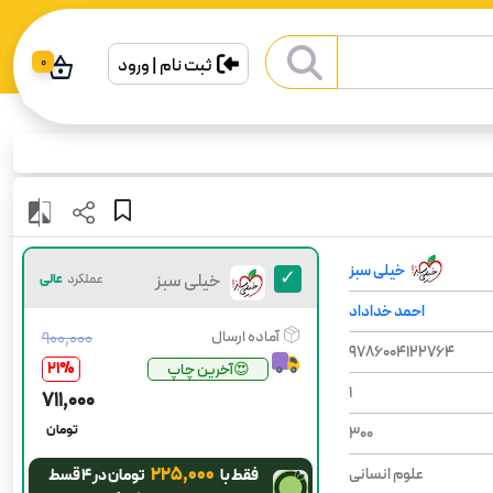
ثبت نام | ورود
0
خیلی سبز
خیلی سبز
عملکرد
عالی
احمد خداداد
آماده ارسال
۹۰۰٬۰۰۰
9786004122764
21
%
😍آخرین چاپ
1
۷۱۱٬۰۰۰
تومان
300
۲۲۵٬۰۰۰
علوم انسانی
فقط با
تومان در ۴ قسط