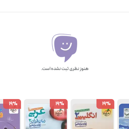
هنوز نظری ثبت نشده است.
19
19
%
%
19
19
%
%
19
19
%
%