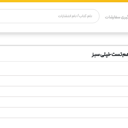
یری سفارشات
م تست خیلی سبز