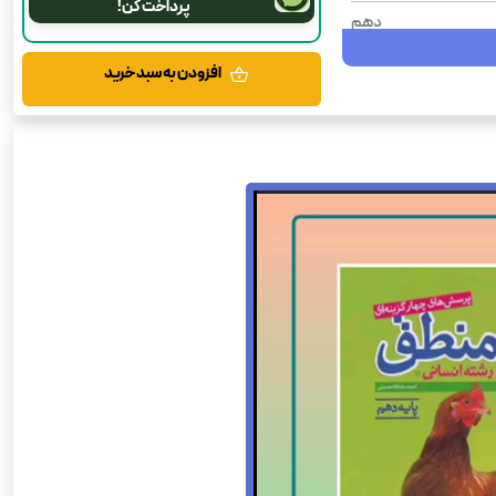
پرداخت کن!
دهم
سش های چهار گزینه ای
افزودن به سبد خرید
منطق
رحلی
شومیز
1404
160