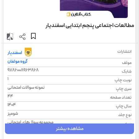
مطالعات اجتماعی پنجم ابتدایی اسفندیار
انتشارات
اسفندیار
گروه مولفان
مولف
9786008963868
شابک
1
نوبت چاپ
نمونه سوالات امتحانی
سری چاپ
44
تعداد صفحه
1404
سال چاپ
شومیز
نوع جلد
مجموعه سوال‌های امتحانی
سری
مشاهده بیشتر
رحلی
قطع