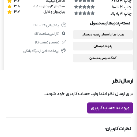
چاپ 41 تا 60
ظاهر و کیفیت
3.6
محتوای کاربردی و مفید
3.8
چاپ 61 تا 80
زبان روان و قابل
3.7
چاپ 81 به بالا
دسته بندی های محصول
🕑
پشتیبانی ۲۴ ساعته
🔄
گارانتی سلامت کالا
هدیه های آسمان پنجم دبستان
✅
تضمین کیفیت کالا
پنجم دبستان
💳
پرداخت امن از درگاه بانکی
کمک درسی دبستان
ارسال نظر
برای ارسال نظر ابتدا وارد حساب کاربری خود شوید.
ورود به حساب کاربری
نظرات کاربران: