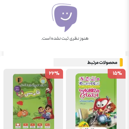
هنوز نظری ثبت نشده است.
محصولات مرتبط
22
22
%
%
15
15
%
%