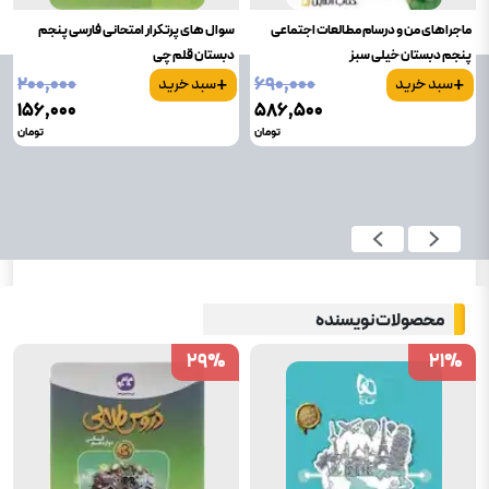
ماجراهای من و درسام مطالعات اجتماعی
سوال های پرتکرار امتحانی فارسی پنجم
پنجم دبستان خیلی سبز
دبستان قلم چی
+
+
۲۰۰٬۰۰۰
۶۹۰٬۰۰۰
سبد خرید
سبد خرید
۱۵۶٬۰۰۰
۵۸۶٬۵۰۰
تومان
تومان
محصولات نویسنده
29
29
%
%
21
21
%
%