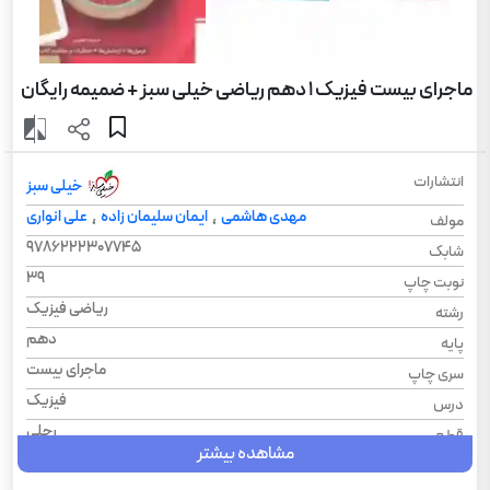
ماجرای بیست فیزیک 1 دهم ریاضی خیلی سبز + ضمیمه رایگان
انتشارات
خیلی سبز
مهدی هاشمی
ایمان سلیمان زاده
علی انواری
،
،
مولف
9786222307745
شابک
39
نوبت چاپ
ریاضی فیزیک
رشته
دهم
پایه
ماجرای بیست
سری چاپ
فیزیک
درس
رحلی
قطع
مشاهده بیشتر
1404
سال چاپ