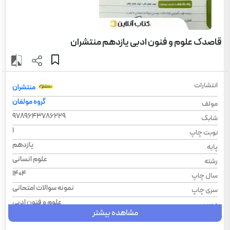
قاصدک علوم و فنون ادبی یازدهم منتشران
انتشارات
منتشران
گروه مولفان
مولف
9789643786229
شابک
1
نوبت چاپ
یازدهم
پایه
علوم انسانی
رشته
1404
سال چاپ
نمونه سوالات امتحانی
سری چاپ
علوم و فنون‌ ادبی
درس
مشاهده بیشتر
رحلی
قطع