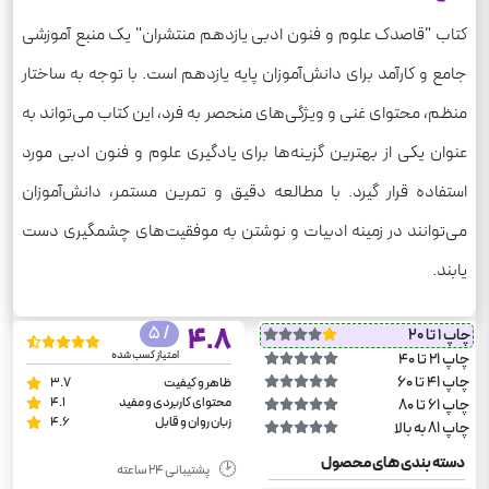
کتاب "قاصدک علوم و فنون ادبی یازدهم منتشران" یک منبع آموزشی
جامع و کارآمد برای دانش‌آموزان پایه یازدهم است. با توجه به ساختار
منظم، محتوای غنی و ویژگی‌های منحصر به فرد، این کتاب می‌تواند به
عنوان یکی از بهترین گزینه‌ها برای یادگیری علوم و فنون ادبی مورد
استفاده قرار گیرد. با مطالعه دقیق و تمرین مستمر، دانش‌آموزان
می‌توانند در زمینه ادبیات و نوشتن به موفقیت‌های چشمگیری دست
یابند.
/ 5
4.8
چاپ 1 تا 20
امتیاز کسب شده
چاپ 21 تا 40
چاپ 41 تا 60
ظاهر و کیفیت
3.7
محتوای کاربردی و مفید
4.1
چاپ 61 تا 80
زبان روان و قابل
4.6
چاپ 81 به بالا
دسته بندی های محصول
🕑
پشتیبانی ۲۴ ساعته