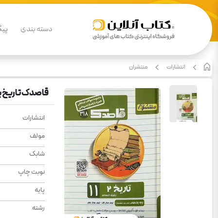
دسته بندی
پیگ
انتشارات
منتشران
قاصدک تاریخ ی
انتشارات
مولف
شابک
نوبت چاپ
پایه
رشته