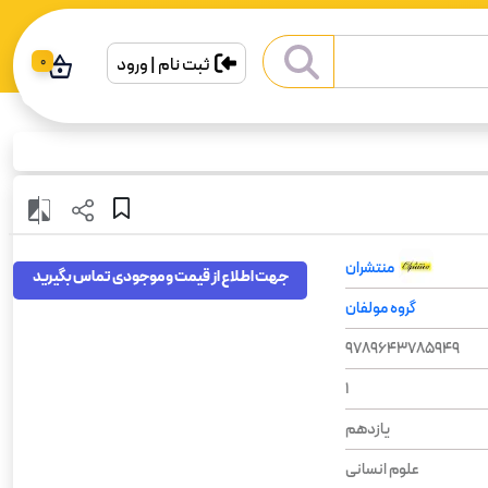
ثبت نام | ورود
0
منتشران
جهت اطلاع از قیمت و موجودی تماس بگیرید
گروه مولفان
9789643785949
1
یازدهم
علوم انسانی