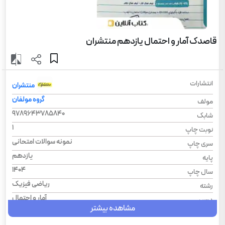
قاصدک آمار و احتمال یازدهم منتشران
انتشارات
منتشران
گروه مولفان
مولف
9789643785840
شابک
1
نوبت چاپ
نمونه سوالات امتحانی
سری چاپ
یازدهم
پایه
1404
سال چاپ
ریاضی فیزیک
رشته
آمار و احتمال
درس
مشاهده بیشتر
قاصدک
سری