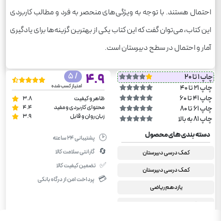
احتمال هستند. با توجه به ویژگی‌های منحصر به فرد و مطالب کاربردی
این کتاب، می‌توان گفت که این کتاب یکی از بهترین گزینه‌ها برای یادگیری
آمار و احتمال در سطح دبیرستان است.
/ 5
4.9
چاپ 1 تا 20
امتیاز کسب شده
چاپ 21 تا 40
چاپ 41 تا 60
ظاهر و کیفیت
3.8
محتوای کاربردی و مفید
4.4
چاپ 61 تا 80
زبان روان و قابل
3.9
چاپ 81 به بالا
دسته بندی های محصول
🕑
پشتیبانی ۲۴ ساعته
🔄
گارانتی سلامت کالا
کمک درسی دبیرستان
✅
تضمین کیفیت کالا
کمک درسی دبیرستان
💳
پرداخت امن از درگاه بانکی
یازدهم ریاضی
آمار و احتمال یازدهم ریاضی