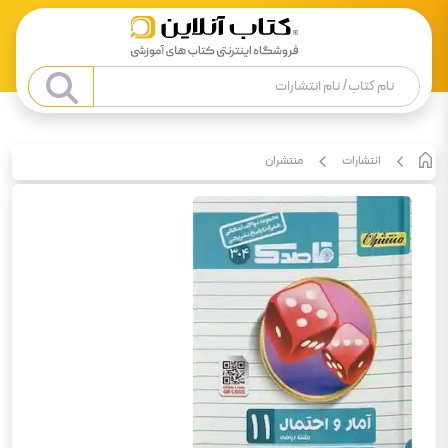
انتشارات
منتشران