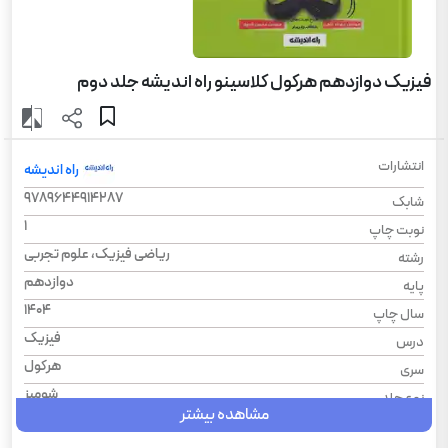
فیزیک دوازدهم هرکول کلاسینو راه اندیشه جلد دوم
انتشارات
راه اندیشه
9789644914287
شابک
1
نوبت چاپ
ریاضی فیزیک، علوم تجربی
رشته
دوازدهم
پایه
1404
سال چاپ
فیزیک
درس
هرکول
سری
شومیز
نوع جلد
مشاهده بیشتر
رحلی
قطع