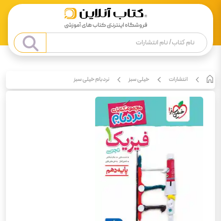
انتشارات
خیلی سبز
نردبام خیلی سبز