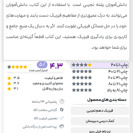
دانش‌آموزان رشته تجربی است. با استفاده از این کتاب، دانش‌آموزان
می‌توانند به درک عمیق‌تری از مفاهیم فیزیک دست یابند و مهارت‌های
خود را در حل مسائل فیزیکی تقویت کنند. اگر به دنبال یک منبع جامع و
کاربردی برای یادگیری فیزیک هستید، این کتاب قطعاً گزینه‌ای مناسب
برای شما خواهد بود.
/ 5
4.3
چاپ 1 تا 20
امتیاز کسب شده
چاپ 21 تا 40
چاپ 41 تا 60
ظاهر و کیفیت
3.5
محتوای کاربردی و مفید
3.7
چاپ 61 تا 80
زبان روان و قابل
3.1
چاپ 81 به بالا
دسته بندی های محصول
🕑
پشتیبانی ۲۴ ساعته
🔄
گارانتی سلامت کالا
فیزیک دهم تجربی
✅
تضمین کیفیت کالا
کمک درسی دبیرستان
💳
پرداخت امن از درگاه بانکی
نردبام خیلی سبز