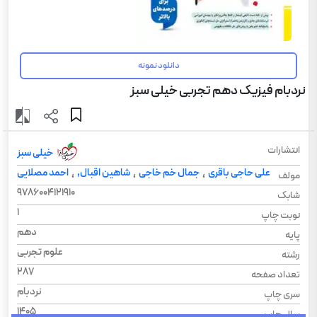
دانلود نمونه
نردبام فیزیک دهم تجربی خیلی سبز
انتشارات
خیلی سبز
علی حاجی باقری
جمال خم خاجی
شاهین اقبال,
احمد مصلایی
،
،
،
مولف
9786004121910
شابک
1
نوبت چاپ
دهم
پایه
علوم تجربی
رشته
287
تعداد صفحه
نردبام
سری چاپ
1405
سال چاپ