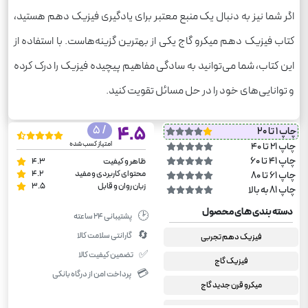
اگر شما نیز به دنبال یک منبع معتبر برای یادگیری فیزیک دهم هستید،
کتاب فیزیک دهم میکرو گاج یکی از بهترین گزینه‌هاست. با استفاده از
این کتاب، شما می‌توانید به سادگی مفاهیم پیچیده فیزیک را درک کرده
و توانایی‌های خود را در حل مسائل تقویت کنید.
/ 5
4.5
چاپ 1 تا 20
امتیاز کسب شده
چاپ 21 تا 40
چاپ 41 تا 60
ظاهر و کیفیت
4.3
محتوای کاربردی و مفید
4.2
چاپ 61 تا 80
زبان روان و قابل
3.5
چاپ 81 به بالا
دسته بندی های محصول
🕑
پشتیبانی ۲۴ ساعته
🔄
گارانتی سلامت کالا
فیزیک دهم تجربی
✅
تضمین کیفیت کالا
فیزیک گاج
💳
پرداخت امن از درگاه بانکی
میکرو قرن جدید گاج