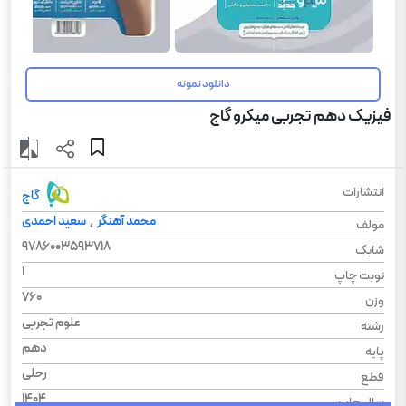
دانلود نمونه
فیزیک دهم تجربی میکرو گاج
انتشارات
گاج
محمد آهنگر
سعید احمدی
،
مولف
9786003593718
شابک
1
نوبت چاپ
760
وزن
علوم تجربی
رشته
دهم
پایه
رحلی
قطع
1404
سال چاپ