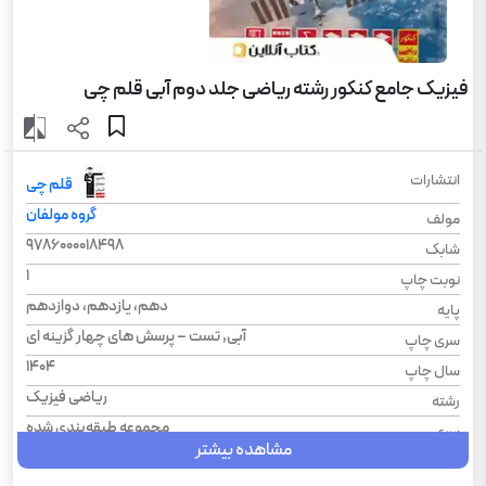
فیزیک جامع کنکور رشته ریاضی جلد دوم آبی قلم چی
انتشارات
قلم چی
گروه مولفان
مولف
9786000018498
شابک
1
نوبت چاپ
دهم، یازدهم، دوازدهم
پایه
آبی, تست – پرسش های چهار گزینه ای
سری چاپ
1404
سال چاپ
ریاضی فیزیک
رشته
مجموعه طبقه‌بندی شده
سری
مشاهده بیشتر
فیزیک
درس