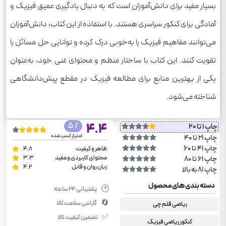
بسیار مفید برای دانش‌آموزان است که به دنبال یادگیری عمیق فیزیک و
آمادگی برای کنکور سراسری هستند. با استفاده از این کتاب، دانش‌آموزان
می‌توانند مفاهیم فیزیک را به‌خوبی درک کرده و توانایی حل مسائل را
تقویت کنند. این کتاب با ساختار منظم و محتوای غنی خود، به‌عنوان
یکی از بهترین منابع برای مطالعه فیزیک در مقطع پیش‌دانشگاهی
شناخته می‌شود.
/ 5
4.4
چاپ 1 تا 20
امتیاز کسب شده
چاپ 21 تا 40
چاپ 41 تا 60
ظاهر و کیفیت
4.8
محتوای کاربردی و مفید
3.3
چاپ 61 تا 80
زبان روان و قابل
4.2
چاپ 81 به بالا
دسته بندی های محصول
🕑
پشتیبانی ۲۴ ساعته
🔄
گارانتی سلامت کالا
ریاضی قلم چی
✅
تضمین کیفیت کالا
کنکور ریاضی فیزیک