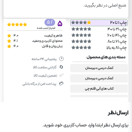
منبع اصلی در نظر بگیرید.
/ 5
5
چاپ 1 تا 20
امتیاز کسب شده
چاپ 21 تا 40
چاپ 41 تا 60
ظاهر و کیفیت
4.0
محتوای کاربردی و مفید
4.1
چاپ 61 تا 80
زبان روان و قابل
4.0
چاپ 81 به بالا
دسته بندی های محصول
🕑
پشتیبانی ۲۴ ساعته
🔄
گارانتی سلامت کالا
کمک درسی دبیرستان
✅
تضمین کیفیت کالا
کمک درسی دبیرستان
💳
پرداخت امن از درگاه بانکی
کتاب های آبی قلم چی
دوازدهم انسانی
علوم و فنون ادبی دوازدهم انسانی
ارسال نظر
برای ارسال نظر ابتدا وارد حساب کاربری خود شوید.