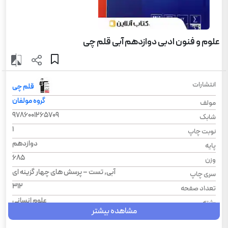
علوم و فنون ادبی دوازدهم آبی قلم چی
انتشارات
قلم چی
گروه مولفان
مولف
9786001265709
شابک
1
نوبت چاپ
دوازدهم
پایه
685
وزن
آبی, تست – پرسش های چهار گزینه ای
سری چاپ
312
تعداد صفحه
علوم انسانی
رشته
مشاهده بیشتر
1404
سال چاپ