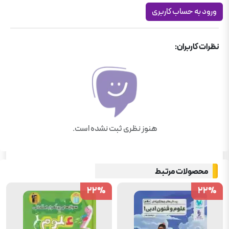
ورود به حساب کاربری
نظرات کاربران:
هنوز نظری ثبت نشده است.
محصولات مرتبط
22
22
%
%
22
22
%
%