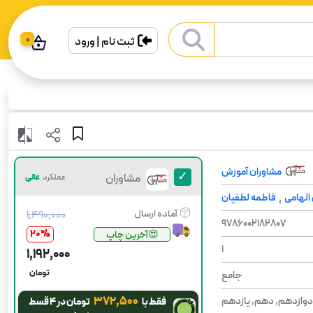
ثبت نام | ورود
0
مشاوران آموزش
مشاوران
عملکرد
عالی
آموزش
الهامی
فاطمه لطفیان
،
آماده ارسال
۱٬۴۹۰٬۰۰۰
9786002182807
20
%
😍آخرین چاپ
1
۱٬۱۹۲٬۰۰۰
تومان
جامع
۳۷۲٬۵۰۰
 دوازدهم, دهم, یازدهم
فقط با
تومان در ۴ قسط